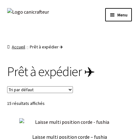
Livraison offerte dès 89€ en France métropolitaine
Aller
Aller
🎁
Menu
à
au
la
contenu
Accueil
navigation
La boutique 🌿
Accueil
Prêt à expédier ✈️
Prêt à expédier ✈️
Prêt à expédier ✈️
Mon compte
Panier
15 résultats affichés
Laisse multi position corde – fushia