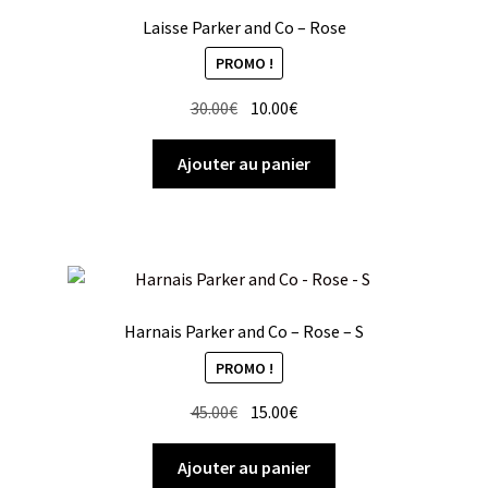
Laisse Parker and Co – Rose
PROMO !
Le
Le
30.00
€
10.00
€
prix
prix
initial
actuel
Ajouter au panier
était :
est :
30.00€.
10.00€.
Harnais Parker and Co – Rose – S
PROMO !
Le
Le
45.00
€
15.00
€
prix
prix
initial
actuel
Ajouter au panier