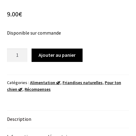
9.00
€
Disponible sur commande
quantité
Ajouter au panier
de
Agneau
-
lyophilisées
Catégories :
Alimentation 🌿
,
Friandises naturelles
,
Pour ton
chien 🌿
,
Récompenses
-
90g
Description