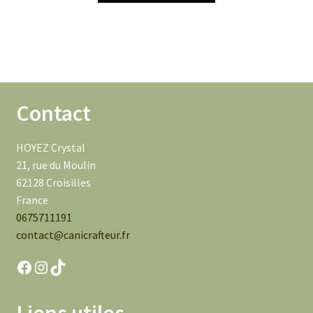
était :
est :
45.00€.
15.00€.
Contact
HOYEZ Crystal
21, rue du Moulin
62128 Croisilles
France
0675711191
contact@canicrafteur.fr
Facebook
Instagram
TikTok