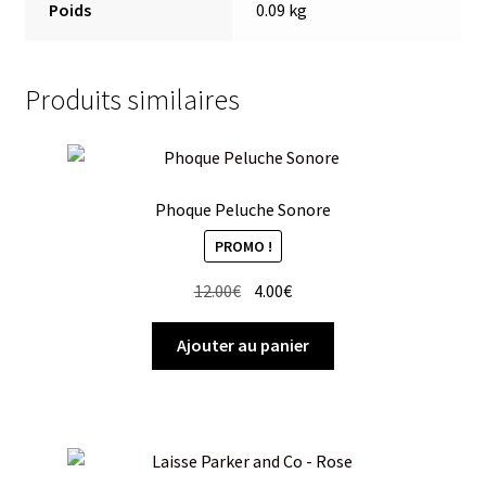
Poids
0.09 kg
Produits similaires
Phoque Peluche Sonore
PROMO !
Le
Le
12.00
€
4.00
€
prix
prix
initial
actuel
Ajouter au panier
était :
est :
12.00€.
4.00€.