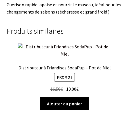
Guérison rapide, apaise et nourrit le museau, idéal pour les
changements de saisons (sécheresse et grand froid )
Produits similaires
Distributeur à Friandises SodaPup – Pot de Miel
PROMO !
Le
Le
16.50
€
10.00
€
prix
prix
initial
actuel
Ajouter au panier
était :
est :
16.50€.
10.00€.