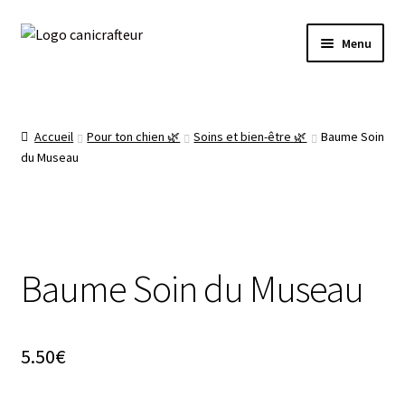
Livraison offerte dès 89€ en France métropolitaine
Aller
Aller
🎁
Menu
à
au
la
contenu
Accueil
navigation
La boutique 🌿
Accueil
Pour ton chien 🌿
Soins et bien-être 🌿
Baume Soin
du Museau
Prêt à expédier ✈️
Mon compte
Baume Soin du Museau
Panier
5.50
€