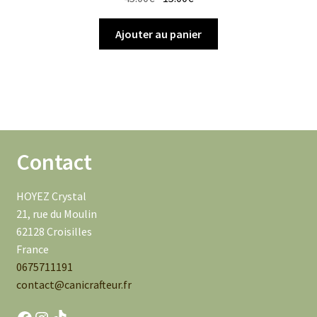
prix
prix
initial
actuel
Ajouter au panier
était :
est :
45.00€.
15.00€.
Contact
HOYEZ Crystal
21, rue du Moulin
62128 Croisilles
France
0675711191
contact@canicrafteur.fr
Facebook
Instagram
TikTok