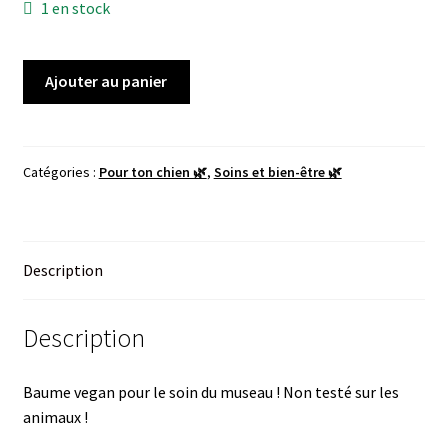
1 en stock
quantité
Ajouter au panier
de
Baume
Soin
du
Catégories :
Pour ton chien 🌿
,
Soins et bien-être 🌿
Museau
Description
Description
Baume vegan pour le soin du museau ! Non testé sur les
animaux !