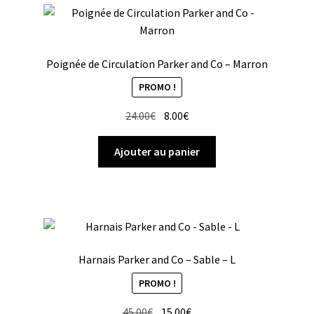
Poignée de Circulation Parker and Co – Marron
PROMO !
Le
Le
24.00
€
8.00
€
prix
prix
initial
actuel
Ajouter au panier
était :
est :
24.00€.
8.00€.
Harnais Parker and Co – Sable – L
PROMO !
Le
Le
45.00
€
15.00
€