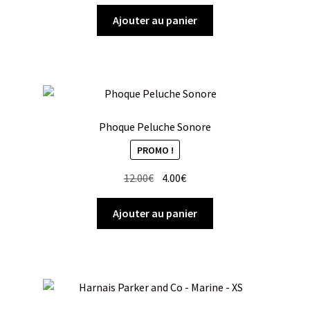
prix
prix
initial
actuel
Ajouter au panier
était :
est :
15.50€.
7.00€.
Phoque Peluche Sonore
PROMO !
Le
Le
12.00
€
4.00
€
prix
prix
initial
actuel
Ajouter au panier
était :
est :
12.00€.
4.00€.