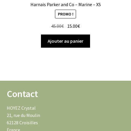
Harnais Parker and Co – Marine – XS
PROMO !
Le
Le
45.00
€
15.00
€
prix
prix
initial
actuel
Ajouter au panier
était :
est :
45.00€.
15.00€.
Contact
HOYEZ Crystal
21, rue du Moulin
62128 Croisilles
France