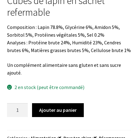
Cubes de lapin en sachet
refermable
Composition : Lapin 78.8%, Glycérine 6%, Amidon 5%,
Sorbitol 5%, Protéines végétales 5%, Sel 0.2%
Analyses : Protéine brute 24%, Humidité 23%, Cendres
brutes 6%, Matières grasses brutes 5%, Cellulose brute 1%
Un complément alimentaire sans gluten et sans sucre
ajouté.
2 en stock (peut être commandé)
quantité
Ajouter au panier
de
Lapin
-
cubes
Catégories :
Alimentation 🌿
,
Pour ton chien 🌿
,
Récompenses