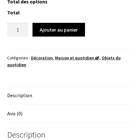
Total des options
Total
quantité
Ajouter au panier
de
Dessous
de
verre
Catégories :
Décoration
,
Maison et quotidien 🌿
,
Objets du
quotidien
-
Ardoise
Description
Avis (0)
Description