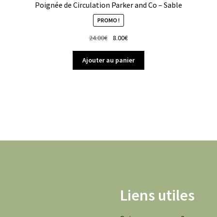
Poignée de Circulation Parker and Co – Sable
PROMO !
Le
Le
24.00
€
8.00
€
prix
prix
initial
actuel
Ajouter au panier
était :
est :
24.00€.
8.00€.
Liens utiles