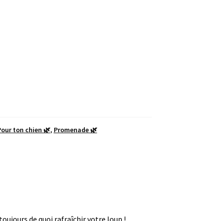
our ton chien 🌿
,
Promenade 🌿
toujours de quoi rafraîchir votre loup !