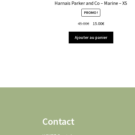
Harnais Parker and Co – Marine – XS
PROMO !
Le
Le
45.00
€
15.00
€
prix
prix
initial
actuel
Ajouter au panier
était :
est :
45.00€.
15.00€.
Contact