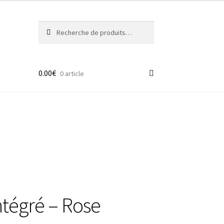
Recherche
Recherche
pour :
0.00
€
0 article
ntégré – Rose