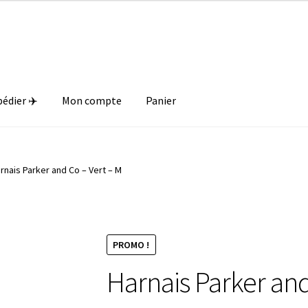
Livraison offerte dès 89€ en France métropolitaine 🎁
pédier ✈️
Mon compte
Panier
rnais Parker and Co – Vert – M
PROMO !
Harnais Parker and