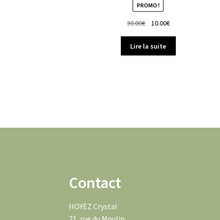
PROMO !
Le
Le
30.00
€
10.00
€
prix
prix
initial
actuel
Lire la suite
était :
est :
30.00€.
10.00€.
Contact
HOYEZ Crystal
21, rue du Moulin