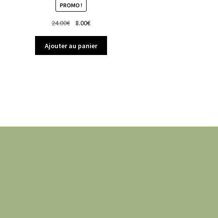
PROMO !
Le
Le
24.00
€
8.00
€
prix
prix
initial
actuel
Ajouter au panier
était :
est :
24.00€.
8.00€.