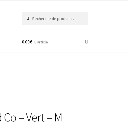
Recherche
Recherche
pour :
0.00
€
0 article
 Co – Vert – M