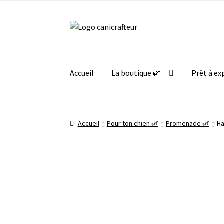
45.00€.
15.00€.
Aller
Aller
à
au
la
contenu
navigation
Accueil
La boutique 🌿
Prêt à ex
Accueil
Pour ton chien 🌿
Promenade 🌿
Ha