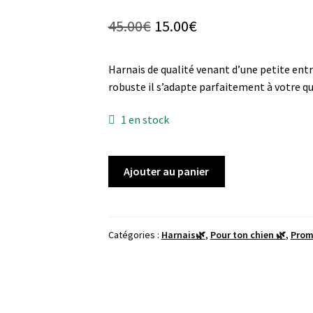
Le
Le
45.00
€
15.00
€
prix
prix
Harnais de qualité venant d’une petite ent
initial
actuel
robuste il s’adapte parfaitement à votre quo
était :
est :
1 en stock
45.00€.
15.00€.
quantité
Ajouter au panier
de
Harnais
Parker
and
Catégories :
Harnais🌿
,
Pour ton chien 🌿
,
Prom
Co
-
Vert
-