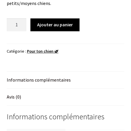
petits/moyens chiens.
quantité
Ajouter au panier
de
Longe
biothane
Lila
Catégorie :
Pour ton chien 🌿
Informations complémentaires
Avis (0)
Informations complémentaires