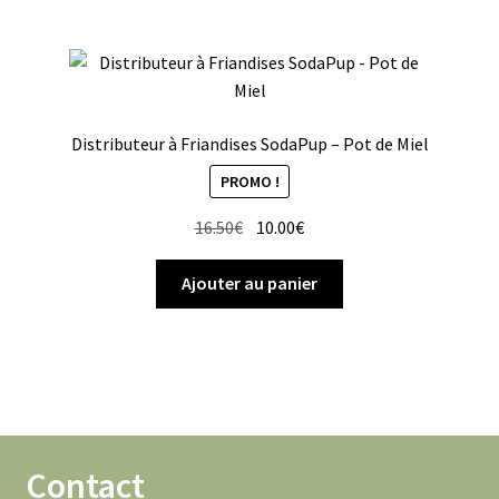
Distributeur à Friandises SodaPup – Pot de Miel
PROMO !
Le
Le
16.50
€
10.00
€
prix
prix
initial
actuel
Ajouter au panier
était :
est :
16.50€.
10.00€.
Contact