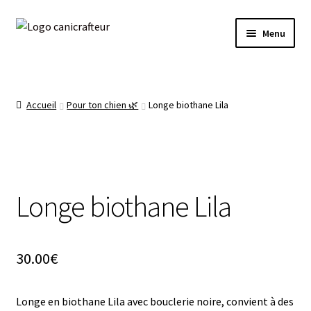
Livraison offerte dès 89€ en France métropolitaine
Aller
Aller
🎁
Menu
à
au
la
contenu
Accueil
navigation
La boutique 🌿
Accueil
Pour ton chien 🌿
Longe biothane Lila
Prêt à expédier ✈️
Mon compte
Longe biothane Lila
Panier
30.00
€
Longe en biothane Lila avec bouclerie noire, convient à des