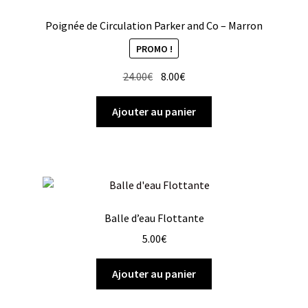
Poignée de Circulation Parker and Co – Marron
PROMO !
Le
Le
24.00
€
8.00
€
prix
prix
initial
actuel
Ajouter au panier
était :
est :
24.00€.
8.00€.
Balle d’eau Flottante
5.00
€
Ajouter au panier