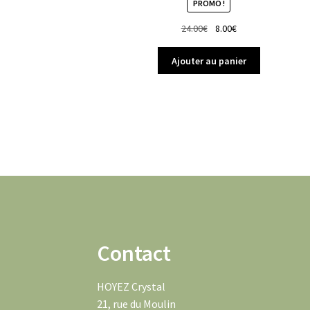
PROMO !
Le
Le
24.00
€
8.00
€
prix
prix
initial
actuel
Ajouter au panier
était :
est :
24.00€.
8.00€.
Contact
HOYEZ Crystal
21, rue du Moulin