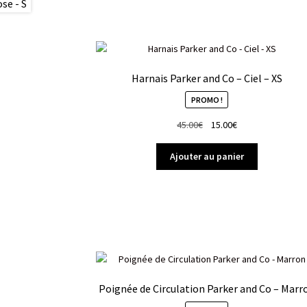
Harnais Parker and Co – Ciel – XS
PROMO !
Le
Le
45.00
€
15.00
€
prix
prix
initial
actuel
Ajouter au panier
était :
est :
45.00€.
15.00€.
Poignée de Circulation Parker and Co – Marr