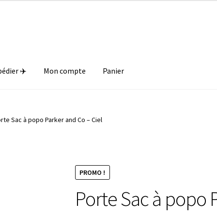
Livraison offerte dès 89€ en France métropolitaine 🎁
pédier ✈️
Mon compte
Panier
rte Sac à popo Parker and Co – Ciel
PROMO !
Porte Sac à popo P