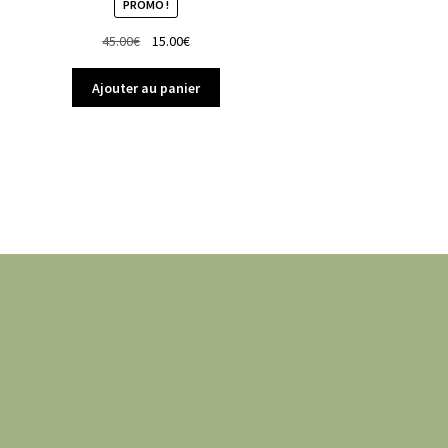
PROMO !
Le
Le
45.00
€
15.00
€
prix
prix
initial
actuel
Ajouter au panier
était :
est :
45.00€.
15.00€.