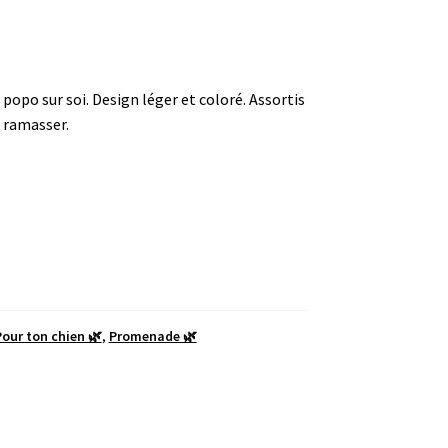
 popo sur soi. Design léger et coloré. Assortis
à ramasser.
our ton chien 🌿
,
Promenade 🌿