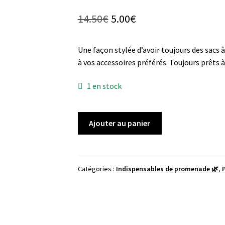
Le
Le
14.50
€
5.00
€
prix
prix
Une façon stylée d’avoir toujours des sacs à
initial
actuel
à vos accessoires préférés. Toujours prêts 
était :
est :
1 en stock
14.50€.
5.00€.
quantité
Ajouter au panier
de
Porte
Sac
à
Catégories :
Indispensables de promenade 🌿
,
P
popo
Parker
and
Co