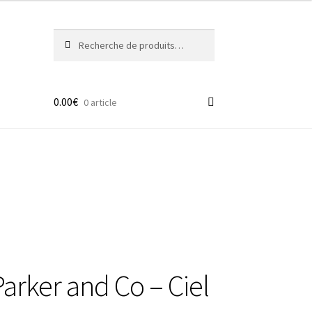
Recherche
Recherche
pour :
0.00
€
0 article
arker and Co – Ciel