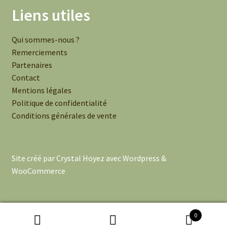
Liens utiles
Qui sommes-nous ?
Remerciements
Partenaires
Contact
Mentions légales
Politique de confidentialité
Conditions générales de vente
Site créé par Crystal Hoyez avec Wordpress &
WooCommerce
0
Recherche
Recherche