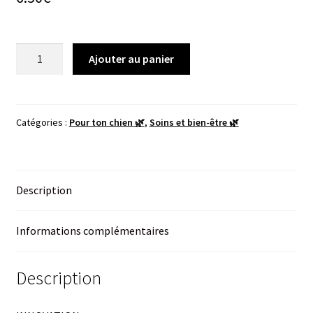
quantité
Ajouter au panier
de
Recharge
Shampooing
-
Catégories :
Pour ton chien 🌿
,
Soins et bien-être 🌿
Poils
Longs
-
Description
250ml
Informations complémentaires
Description