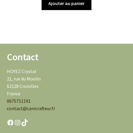
initial
actuel
Ajouter au panier
était :
est :
24.00€.
8.00€.
Contact
HOYEZ Crystal
21, rue du Moulin
62128 Croisilles
France
0675711191
contact@canicrafteur.fr
Facebook
Instagram
TikTok