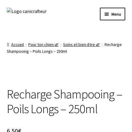
Livraison offerte dès 89€ en France métropolitaine
Aller
Aller
🎁
Menu
à
au
la
contenu
Accueil
navigation
La boutique 🌿
Accueil
Pour ton chien 🌿
Soins et bien-être 🌿
Recharge
Shampooing – Poils Longs – 250ml
Prêt à expédier ✈️
Mon compte
Recharge Shampooing –
Panier
Poils Longs – 250ml
6.50
€