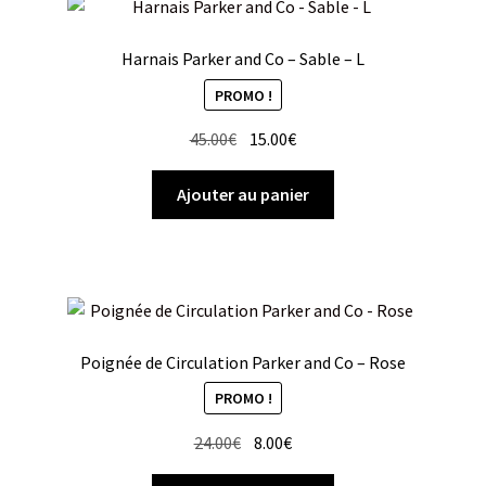
Harnais Parker and Co – Sable – L
PROMO !
Le
Le
45.00
€
15.00
€
prix
prix
initial
actuel
Ajouter au panier
était :
est :
45.00€.
15.00€.
Poignée de Circulation Parker and Co – Rose
PROMO !
Le
Le
24.00
€
8.00
€
prix
prix