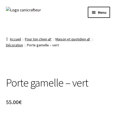
Livraison offerte dès 89€ en France métropolitaine
Aller
Aller
🎁
Menu
à
au
la
contenu
Accueil
navigation
La boutique 🌿
Accueil
Pour ton chien 🌿
Maison et quotidien 🌿
Décoration
Porte gamelle – vert
Prêt à expédier ✈️
Mon compte
Porte gamelle – vert
Panier
55.00
€