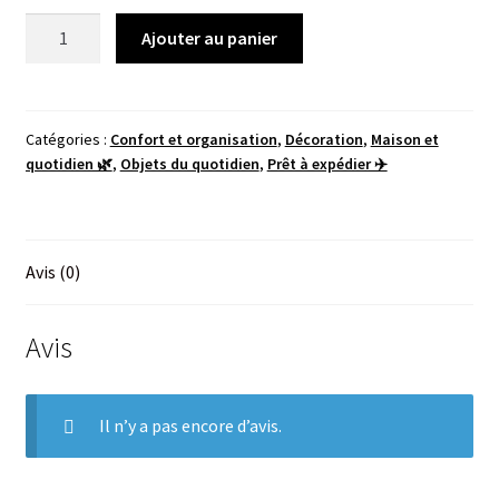
quantité
Ajouter au panier
de
Porte
gamelle
-
Catégories :
Confort et organisation
,
Décoration
,
Maison et
quotidien 🌿
,
Objets du quotidien
,
Prêt à expédier ✈️
vert
Avis (0)
Avis
Il n’y a pas encore d’avis.