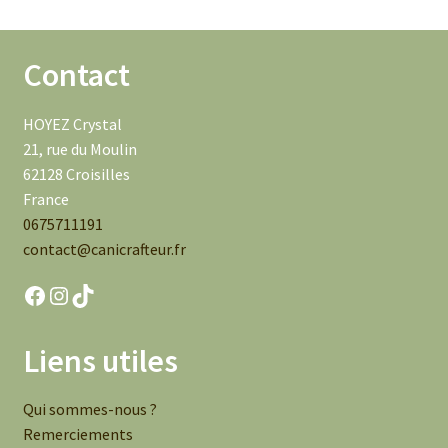
Contact
HOYEZ Crystal
21, rue du Moulin
62128 Croisilles
France
0675711191
contact@canicrafteur.fr
Facebook
Instagram
TikTok
Liens utiles
Qui sommes-nous ?
Remerciements