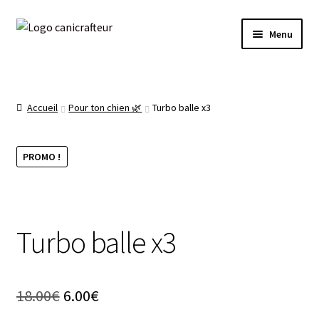
Livraison offerte dès 89€ en France métropolitaine
Aller
Aller
🎁
Menu
à
au
la
contenu
Accueil
navigation
La boutique 🌿
Accueil
Pour ton chien 🌿
Turbo balle x3
Prêt à expédier ✈️
PROMO !
Mon compte
Panier
Turbo balle x3
Le
Le
18.00
€
6.00
€