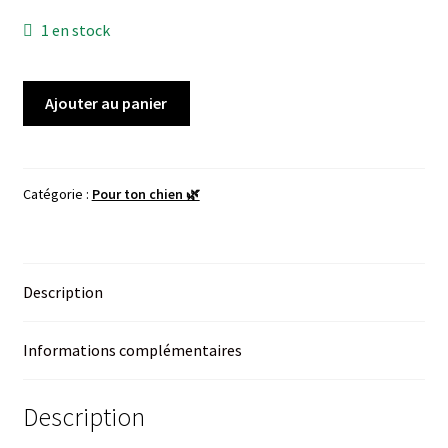
prix
prix
1 en stock
initial
actuel
était :
est :
quantité
Ajouter au panier
18.00€.
6.00€.
de
Turbo
balle
x3
Catégorie :
Pour ton chien 🌿
Description
Informations complémentaires
Description