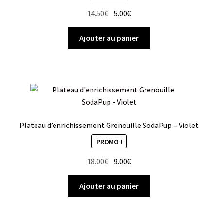
Le
Le
14.50
€
5.00
€
prix
prix
initial
actuel
Ajouter au panier
était :
est :
14.50€.
5.00€.
Plateau d’enrichissement Grenouille SodaPup – Violet
PROMO !
Le
Le
18.00
€
9.00
€
prix
prix
initial
actuel
Ajouter au panier
était :
est :
18.00€.
9.00€.