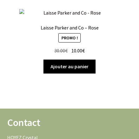
Laisse Parker and Co – Rose
PROMO !
Le
Le
30.00
€
10.00
€
prix
prix
initial
actuel
Ajouter au panier
était :
est :
30.00€.
10.00€.
Contact
HOYEZ Crystal