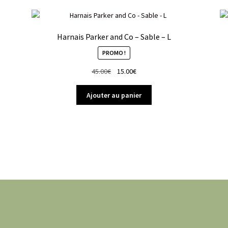
Harnais Parker and Co – Sable – L
PROMO !
Le
Le
45.00
€
15.00
€
prix
prix
initial
actuel
Ajouter au panier
était :
est :
45.00€.
15.00€.