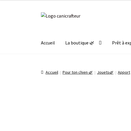
Aller
Aller
à
au
la
contenu
navigation
Accueil
La boutique 🌿
Prêt à ex
Accueil
Pour ton chien 🌿
Jouets🌿
Apport