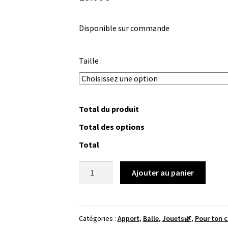
Disponible sur commande
Taille :
Total du produit
Total des options
Total
quantité
Ajouter au panier
de
StarMark
-
Balle
Catégories :
Apport
,
Balle
,
Jouets🌿
,
Pour ton c