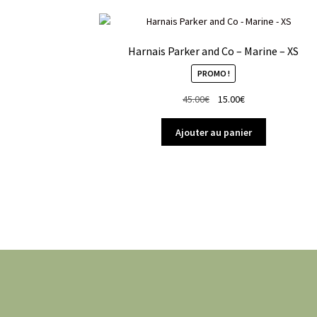
Harnais Parker and Co – Marine – XS
PROMO !
Le
Le
45.00
€
15.00
€
prix
prix
initial
actuel
Ajouter au panier
était :
est :
45.00€.
15.00€.