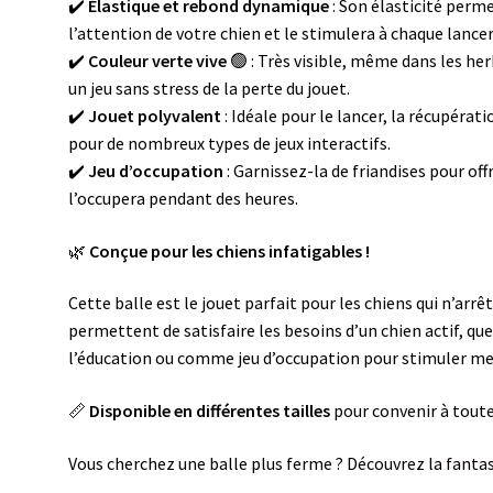
✔️
Élastique et rebond dynamique
: Son élasticité perm
l’attention de votre chien et le stimulera à chaque lancer
✔️
Couleur verte vive
🟢 : Très visible, même dans les he
un jeu sans stress de la perte du jouet.
✔️
Jouet polyvalent
: Idéale pour le lancer, la récupéra
pour de nombreux types de jeux interactifs.
✔️
Jeu d’occupation
: Garnissez-la de friandises pour off
l’occupera pendant des heures.
🌿
Conçue pour les chiens infatigables !
Cette balle est le jouet parfait pour les chiens qui n’arrê
permettent de satisfaire les besoins d’un chien actif, que
l’éducation ou comme jeu d’occupation pour stimuler m
📏
Disponible en différentes tailles
pour convenir à toutes
Vous cherchez une balle plus ferme ? Découvrez la
fanta