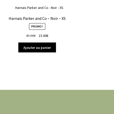
Harnais Parker and Co – Noir – XS
PROMO !
Le
Le
45.00
€
15.00
€
prix
prix
initial
actuel
Ajouter au panier
était :
est :
45.00€.
15.00€.