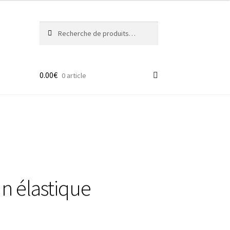
Recherche
Recherche
pour :
0.00
€
0 article
un élastique