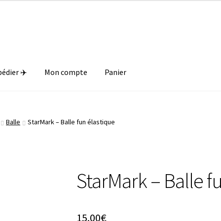
Livraison offerte dès 89€ en France métropolitaine 🎁
pédier ✈️
Mon compte
Panier
Balle
StarMark – Balle fun élastique
StarMark – Balle f
15.00
€